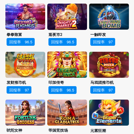
拳拳致富
一触即发
逛夜市2
回报率
96.5
回报率
97
回报率
96.5
发财推币机
马戏团推币机
印加传奇
回报率
97
回报率
97
回报率
96.5
吠陀女神
帝国竞技场
元素狂潮