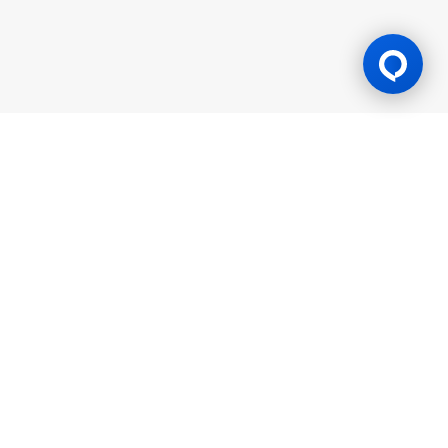
游戏许可证
BK8 由 Mettlemind Tech Ltd.（注册号：15779）运营，注册地址
位于科摩罗联盟安茹安自治岛穆察穆都市Hamchako区。BK8持有
科摩罗联盟安茹安自治岛政府颁发的合法牌照（许可证号：ALSI-
202504032-FI2），并受其监管。BK8已通过全部监管合规审查，
获得法律授权可开展一切机会游戏与投注活动。