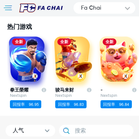
Fa Chai
热门游戏
全新
全新
全新
拳王榮耀
骏马来财
-
Nextspin
Nextspin
Nextspin
回报率
96.95
回报率
96.83
回报率
96.84
人气