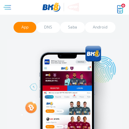
App
DNS
Saba
Android
IO