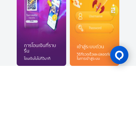
การโอนเงินที่ราบ
เข้าสู่ระบบด่วน
รื่น
วิธีที่รวดเร็วและปลอดภัย
โอนเงินในไม่กี่วินาที
ในการเข้าสู่ระบบ
สปอนเซอร์หลักทางการ
ผู้สนับสนุนหลัก
ผู้สนับสนุนหลักทางการ
BK8 Gresini Racing
Burnley F.C.
2
BWF Thomas & Uber Cup
HSBC BWF Wo
MotoGP 2026
2022-2026
Finals 2026
Finals 