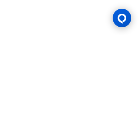
Lesen Permainan
BK8 diuruskan oleh Mettlemind Tech Ltd., nombor pendaftaran:
15779, dengan alamat berdaftar di Hamchako, Mutsamudu,
Pulau Autonomi Anjouan, Kesatuan Comoros. BK8 berlesen dan
dikawal selia oleh Kerajaan Pulau Autonomi Anjouan, Kesatuan
Comoros dan beroperasi dengan Lesen No.: ALSI-202504032-
FI2. BK8 telah mematuhi semua keperluan peraturan dan
dibenarkan secara sah untuk mengendalikan operasi permainan