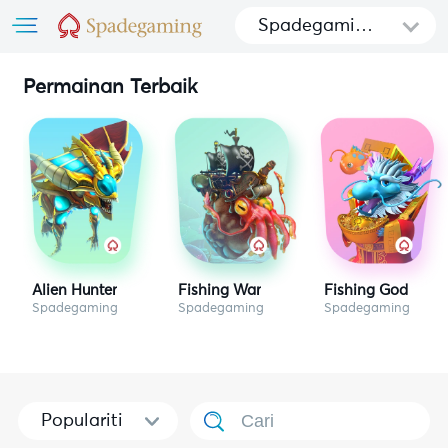
Spadegamin
g
Permainan Terbaik
Alien Hunter
Fishing War
Fishing God
Spadegaming
Spadegaming
Spadegaming
Populariti