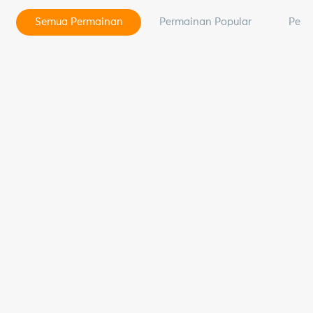
Semua Permainan
Permainan Popular
Perm