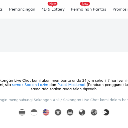
ts
Pemancingan
4D & Lottery
Permainan Pantas
Promosi
kongan Live Chat kami akan membantu anda 24 jam sehari, 7 hari sem
i, sila
semak Soalan Lazim
dan
Pusat Maklumat
(Panduan pengguna) ka
sama ada soalan anda telah dijawab.
ingin menghubungi Sokongan Ahli / Sokongan Live Chat kami dalam bah