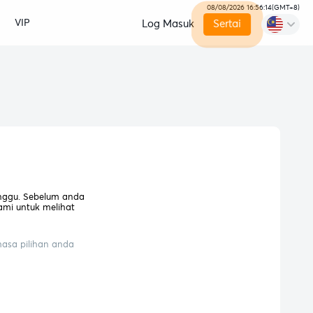
08/08/2026 16:56:15
(
GMT+8
)
VIP
Log Masuk
Sertai
inggu. Sebelum anda
mi untuk melihat
asa pilihan anda