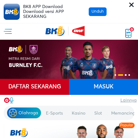
×
BK8 APP Download
Download versi APP
Unduh
SEKARANG
DAFTAR SEKARANG
MASUK
Lainnya
Bermainlah dengan bertanggung jawab dan nikmati pengalam
Olahraga
E-Sports
Kasino
Slot
Memancing
Popular