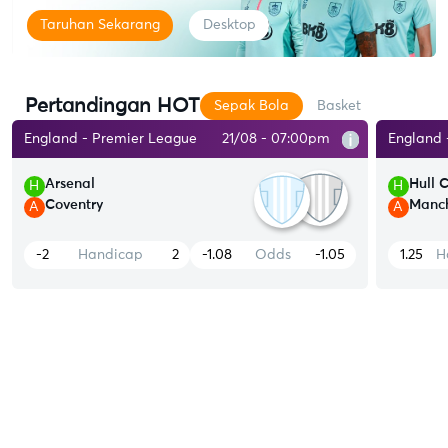
Taruhan Sekarang
Desktop
Pertandingan HOT
Sepak Bola
Basket
England - Premier League
21/08 - 07:00pm
England 
Arsenal
Hull C
H
H
Coventry
Manch
A
A
-2
Handicap
2
-1.08
Odds
-1.05
1.25
H